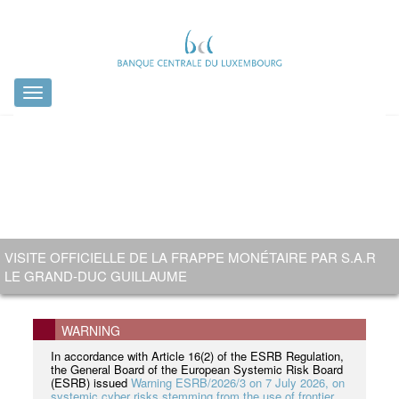
Toggle
navigation
DONNEZ VOTRE AVIS SUR LES FUTURS BILLETS EN EUROS
VISITE OFFICIELLE DE LA FRAPPE MONÉTAIRE PAR S.A.R
PUBLICATION DU RAPPORT ANNUEL 2025
EMISSION ET MISE EN CIRCULATION: 13 JUILLET 2026
!
LE GRAND-DUC GUILLAUME
NOUVELLE VERSION
WARNING
In accordance with Article 16(2) of the ESRB Regulation,
the General Board of the European Systemic Risk Board
(ESRB) issued
Warning ESRB/2026/3 on 7 July 2026, on
systemic cyber risks stemming from the use of frontier