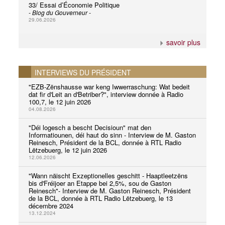
33/ Essai d’Économie Politique
- Blog du Gouverneur -
29.06.2026
savoir plus
INTERVIEWS DU PRÉSIDENT
"EZB-Zënshausse war keng Iwwerraschung: Wat bedeit
dat fir d'Leit an d'Betriber?", interview donnée à Radio
100,7, le 12 juin 2026
04.08.2026
"Déi logesch a bescht Decisioun" mat den
Informatiounen, déi haut do sinn - Interview de M. Gaston
Reinesch, Président de la BCL, donnée à RTL Radio
Lëtzebuerg, le 12 juin 2026
12.06.2026
"Wann näischt Exzeptionelles geschitt - Haaptleetzëns
bis d'Fréijoer an Etappe bei 2,5%, sou de Gaston
Reinesch"- Interview de M. Gaston Reinesch, Président
de la BCL, donnée à RTL Radio Lëtzebuerg, le 13
décembre 2024
13.12.2024