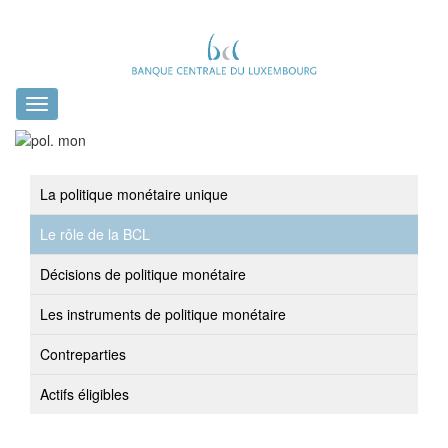
Toggle
navigation
La politique monétaire unique
Le rôle de la BCL
Décisions de politique monétaire
Les instruments de politique monétaire
Contreparties
Actifs éligibles