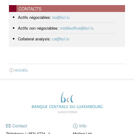
CONTACTS
Actifs négociables:
bo@bcl.lu
Actifs non négociables:
middleoffice@bcl.lu
Collateral analysis:
ca@bcl.lu
ACCUEIL
Contact
Info
Téléphone:
(+352) 4774 - 1
Mailing List