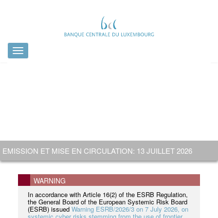
Toggle
navigation
DONNEZ VOTRE AVIS SUR LES FUTURS BILLETS EN EUROS
VISITE OFFICIELLE DE LA FRAPPE MONÉTAIRE PAR S.A.R
PUBLICATION DU RAPPORT ANNUEL 2025
EMISSION ET MISE EN CIRCULATION: 13 JUILLET 2026
!
LE GRAND-DUC GUILLAUME
NOUVELLE VERSION
WARNING
In accordance with Article 16(2) of the ESRB Regulation,
the General Board of the European Systemic Risk Board
(ESRB) issued
Warning ESRB/2026/3 on 7 July 2026, on
systemic cyber risks stemming from the use of frontier