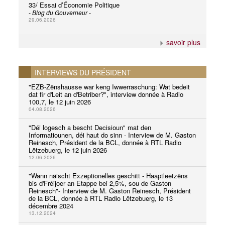
33/ Essai d’Économie Politique
- Blog du Gouverneur -
29.06.2026
savoir plus
INTERVIEWS DU PRÉSIDENT
"EZB-Zënshausse war keng Iwwerraschung: Wat bedeit
dat fir d'Leit an d'Betriber?", interview donnée à Radio
100,7, le 12 juin 2026
04.08.2026
"Déi logesch a bescht Decisioun" mat den
Informatiounen, déi haut do sinn - Interview de M. Gaston
Reinesch, Président de la BCL, donnée à RTL Radio
Lëtzebuerg, le 12 juin 2026
12.06.2026
"Wann näischt Exzeptionelles geschitt - Haaptleetzëns
bis d'Fréijoer an Etappe bei 2,5%, sou de Gaston
Reinesch"- Interview de M. Gaston Reinesch, Président
de la BCL, donnée à RTL Radio Lëtzebuerg, le 13
décembre 2024
13.12.2024