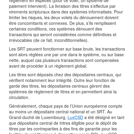
règlement en espèces (pour ce volet, un système de
paiement intervient). La livraison des titres s’effectue par
virements scripturaux dans des systèmes informatisés. Pour
limiter les risques, les deux volets du dénouement doivent
être concomitants et connexes. De plus, s’ils remplissent
certaines conditions, ces systèmes dénouent des
transactions qui seront considérées comme définitives et
irrévocables (de ce fait, inconditionnelles).
Les SRT peuvent fonctionner sur base brute, les transactions
sont alors réglées une par une dans le système, ou sur base
nette, auquel cas plusieurs transactions sont compensées
avant de procéder à un règlement global.
Les titres sont déposés chez des dépositaires centraux, qui
vérifient notamment leur intégrité. Outre leur fonction de
garde des titres, les dépositaires centraux gèrent des
systèmes de règlement de titres et en permettent ainsi la
circulation.
Généralement, chaque pays de l’Union européenne compte
au moins un dépositaire central national et un SRT. Au
Grand-duché de Luxembourg,
LuxCSD
a été désigné en tant
que dépositaire central de tritres éligible pour le dépôt de
titres par les contreparties à des fins de garantie pour les