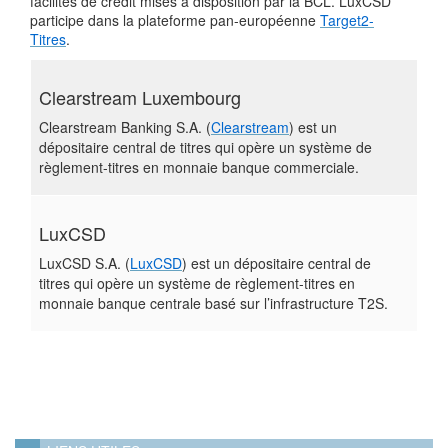
facilités de crédit mises à disposition par la BCL. LuxCSD
participe dans la plateforme pan-européenne
Target2-
Titres
.
Clearstream Luxembourg
Clearstream Banking S.A. (
Clearstream
) est un
dépositaire central de titres qui opère un système de
règlement-titres en monnaie banque commerciale.
LuxCSD
LuxCSD S.A. (
LuxCSD
) est un dépositaire central de
titres
qui opère un système de règlement-titres en
monnaie banque
centrale basé sur l’infrastructure T2S.