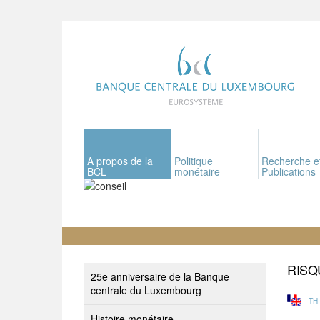
A propos de la
Politique
Recherche e
BCL
monétaire
Publications
RISQ
25e anniversaire de la Banque
centrale du Luxembourg
TH
Histoire monétaire