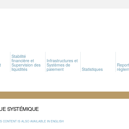
Stabilité
financière et
Infrastructures et
t
Supervision des
Systèmes de
Report
liquidités
paiement
Statistiques
réglem
UE SYSTÉMIQUE
IS CONTENT IS ALSO AVAILABLE IN ENGLISH