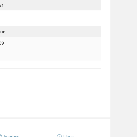
21
our
09
Impress
Liens