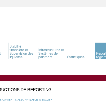
Stabilité
financière et
Infrastructures et
t
Supervision des
Systèmes de
Report
liquidités
paiement
Statistiques
réglem
RUCTIONS DE REPORTING
IS CONTENT IS ALSO AVAILABLE IN ENGLISH