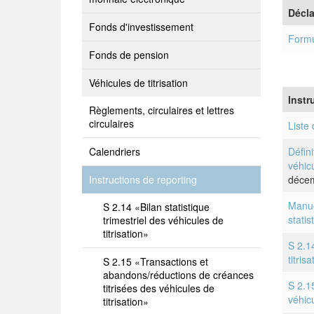
Décla
Fonds d'investissement
Formul
Fonds de pension
Véhicules de titrisation
Instr
Règlements, circulaires et lettres
circulaires
Liste
Calendriers
Défini
véhicu
Instructions de reporting
déce
Manue
S 2.14 «Bilan statistique
statis
trimestriel des véhicules de
titrisation»
S 2.14
titris
S 2.15 «Transactions et
abandons/réductions de créances
S 2.1
titrisées des véhicules de
véhicu
titrisation»