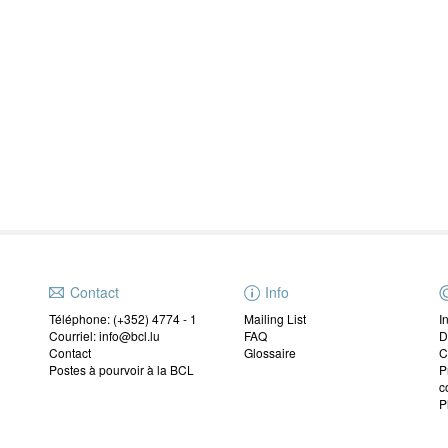
Contact
Info
Téléphone: (+352) 4774 - 1
Mailing List
I
Courriel: info@bcl.lu
FAQ
D
Contact
Glossaire
C
Postes à pourvoir à la BCL
P
c
P