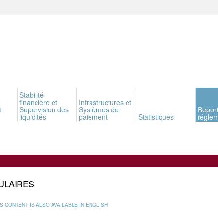
Stabilité
financière et
Infrastructures et
t
Supervision des
Systèmes de
Report
liquidités
paiement
Statistiques
réglem
ULAIRES
IS CONTENT IS ALSO AVAILABLE IN ENGLISH