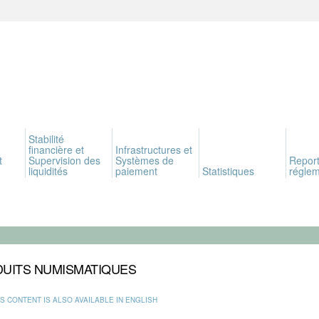
Stabilité
financière et
Infrastructures et
t
Supervision des
Systèmes de
Report
liquidités
paiement
Statistiques
réglem
UITS NUMISMATIQUES
IS CONTENT IS ALSO AVAILABLE IN ENGLISH