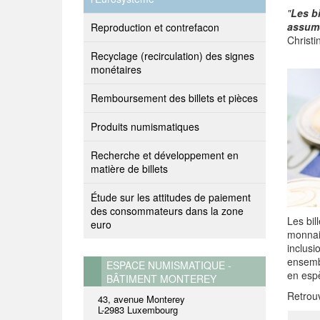
"
Les bi
assumo
Reproduction et contrefacon
Christi
Recyclage (recirculation) des signes
monétaires
Remboursement des billets et pièces
Produits numismatiques
Recherche et développement en
matière de billets
Étude sur les attitudes de paiement
des consommateurs dans la zone
Les bil
euro
monnaie
inclusi
ensembl
ESPACE NUMISMATIQUE -
en espè
BÂTIMENT MONTEREY
Retrouv
43, avenue Monterey
L-2983 Luxembourg