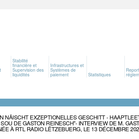
Stabilité
financière et
Infrastructures et
t
Supervision des
Systèmes de
Report
liquidités
paiement
Statistiques
réglem
N NÄISCHT EXZEPTIONELLES GESCHITT - HAAPTLEET
, SOU DE GASTON REINESCH"- INTERVIEW DE M. GAS
ÉE À RTL RADIO LËTZEBUERG, LE 13 DÉCEMBRE 202