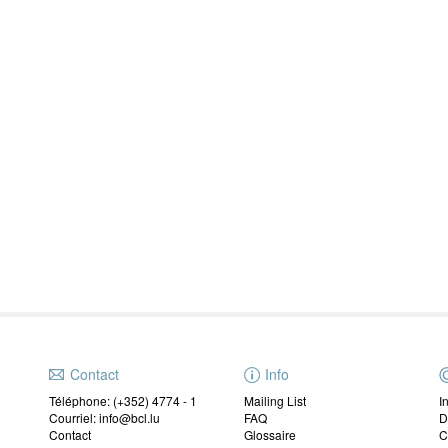
Contact
Info
Téléphone: (+352) 4774 - 1
Mailing List
I
Courriel: info@bcl.lu
FAQ
D
Contact
Glossaire
C