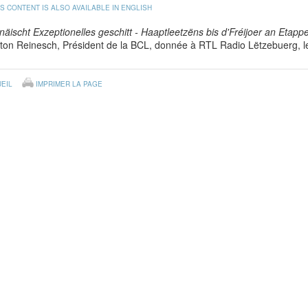
IS CONTENT IS ALSO AVAILABLE IN ENGLISH
äischt Exzeptionelles geschitt - Haaptleetzëns bis d'Fréijoer an Etap
ton Reinesch, Président de la BCL, donnée à RTL Radio Lëtzebuerg, 
EIL
IMPRIMER LA PAGE