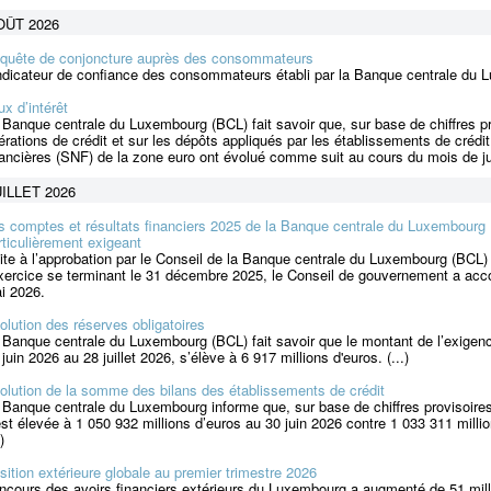
OÛT 2026
quête de conjoncture auprès des consommateurs
indicateur de confiance des consommateurs établi par la Banque centrale du Lu
ux d’intérêt
 Banque centrale du Luxembourg (BCL) fait savoir que, sur base de chiffres pro
érations de crédit et sur les dépôts appliqués par les établissements de cr
nancières (SNF) de la zone euro ont évolué comme suit au cours du mois de jui
ILLET 2026
s comptes et résultats financiers 2025 de la Banque centrale du Luxembourg :
rticulièrement exigeant
ite à l’approbation par le Conseil de la Banque centrale du Luxembourg (BCL) 
exercice se terminant le 31 décembre 2025, le Conseil de gouvernement a ac
i 2026.
olution des réserves obligatoires
 Banque centrale du Luxembourg (BCL) fait savoir que le montant de l’exigenc
 juin 2026 au 28 juillet 2026, s’élève à 6 917 millions d'euros. (...)
olution de la somme des bilans des établissements de crédit
 Banque centrale du Luxembourg informe que, sur base de chiffres provisoire
est élevée à 1 050 932 millions d’euros au 30 juin 2026 contre 1 033 311 mill
)
sition extérieure globale au premier trimestre 2026
encours des avoirs financiers extérieurs du Luxembourg a augmenté de 51 milli