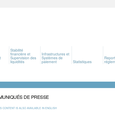
Stabilité
financière et
Infrastructures et
t
Supervision des
Systèmes de
Report
liquidités
paiement
Statistiques
réglem
UNIQUÉS DE PRESSE
IS CONTENT IS ALSO AVAILABLE IN ENGLISH