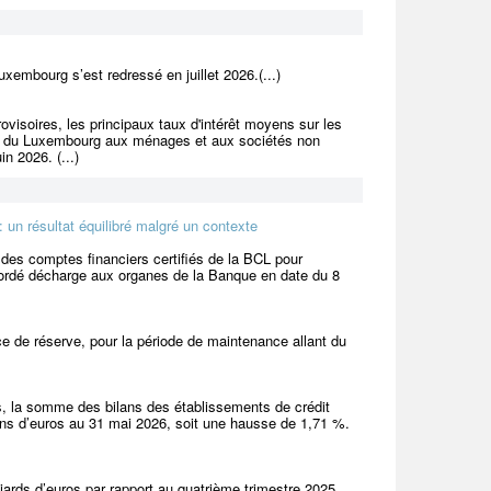
xembourg s’est redressé en juillet 2026.(...)
visoires, les principaux taux d'intérêt moyens sur les
édit du Luxembourg aux ménages et aux sociétés non
n 2026. (...)
 un résultat équilibré malgré un contexte
des comptes financiers certifiés de la BCL pour
cordé décharge aux organes de la Banque en date du 8
e de réserve, pour la période de maintenance allant du
s, la somme des bilans des établissements de crédit
ions d’euros au 31 mai 2026, soit une hausse de 1,71 %.
ards d’euros par rapport au quatrième trimestre 2025,