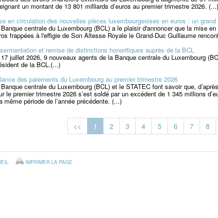
teignant un montant de 13 801 milliards d’euros au premier trimestre 2026. (...
se en circulation des nouvelles pièces luxembourgeoises en euros : un grand
 Banque centrale du Luxembourg (BCL) a le plaisir d'annoncer que la mise en
ros frappées à l'effigie de Son Altesse Royale le Grand-Duc Guillaume rencont
sermentation et remise de distinctions honorifiques auprès de la BCL
 17 juillet 2026, 9 nouveaux agents de la Banque centrale du Luxembourg (B
ésident de la BCL.(...)
lance des paiements du Luxembourg au premier trimestre 2026
 Banque centrale du Luxembourg (BCL) et le STATEC font savoir que, d’après l
ur le premier trimestre 2026 s’est soldé par un excédent de 1 345 millions d’eu
la même période de l’année précédente. (...)
<<
1
2
3
4
5
6
7
8
EIL
IMPRIMER LA PAGE