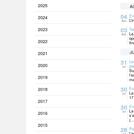
2025
A
04
En
2024
L’
Aoû
03
2023
Ta
La
Aoû
op
2022
fi
JU
2021
31
Le
2020
pa
Jul
Su
l’
2019
ma
30
Ev
2018
La
Jul
17
2017
30
Ev
La
Jul
2016
s’
(...
2015
28
Po
L’
Jul