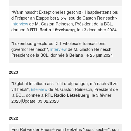
"Wann näischt Exzeptionelles geschitt - Haaptleetzëns bis
d'Fréijoer an Etappe bei 2,5%, sou de Gaston Reinesch"-
Interview
de M. Gaston Reinesch, Président de la BCL,
donnée à
RTL Radio Lëtzebuerg
, le 13 décembre 2024
"Luxembourg explores DLT wholesale transactions:
governor Reinesch",
interview
de M. Gaston Reinesch,
Président de la BCL, donnée à
Delano
, le 25 juin 2024
2023
"D'global Inflatioun ass liicht erofgaangen, mä nach vill ze
vill héich",
interview
de M. Gaston Reinesch, Président de
la BCL, donnée à
RTL Radio Lëtzebuerg
, le 3 février
2023|Update: 03.02.2023
2022
Eng Rei weider Haussë vum Leetzëns "quasi sécher", sou