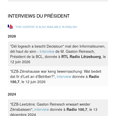
INTERVIEWS DU PRÉSIDENT
THIS CONTENT IS ALSO AVAILABLE IN ENGLISH
2026
"Déi logesch a bescht Decisioun" mat den Informatiounen,
déi haut do sinn -
Interview
de M. Gaston Reinesch,
Président de la BCL, donnée à
RTL Radio Lëtzebuerg
, le
12 juin 2026
"EZB-Zënshausse war keng Iwwerraschung: Wat bedeit
dat fir d'Leit an d'Betriber?",
interview
donnée à
Radio
100,7
, le 12 juin 2026
2024
"EZB-Leetzëns: Gaston Reinesch erwaart weider
Zënsbaissen",
interview
donnée à
Radio 100,7
, le 13
décembre 2024