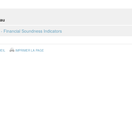
eau
 - Financial Soundness Indicators
EIL
IMPRIMER LA PAGE