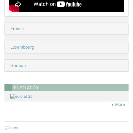
French
Luxembourg
German
EURO AT 20
More
HOME