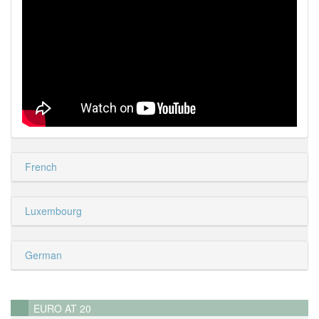
French
Luxembourg
German
EURO AT 20