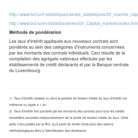
http://www.bcl.lu/fr/statistiques/series_statistiques/03_marche_cap
http://www.bcl.lu/en/statistics/series/03_Capital_markets/index.htm
Méthode de pondération
Les taux d'intérêt appliqués aux nouveaux contrats sont
pondérés au sein des catégories d’instruments concernées
par les montants des contrats individuels. Ceci résulte de la
compilation des agrégats nationaux effectuée par les
établissements de crédit déclarants et par la Banque centrale
du Luxembourg.
1) Taux d’intérêt variable ou dont la période de fixation initiale du taux d’intérêt est
inférieure ou égale à 1 an.
2) Taux d’intérêt fixe pondéré par les montants des contrats pour tous les crédits
immobiliers accordés indépendamment de la durée de fixation initiale du taux. Cette
série n’est publiée par la BCL qu’à partir de février 2009 pour des raisons
méthodologiques liées à l’identification des déclarants.