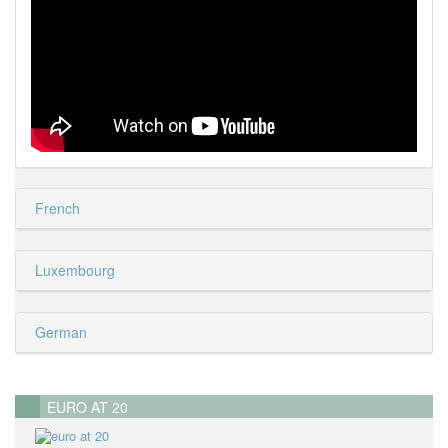
French
Luxembourg
German
EURO AT 20