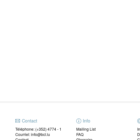
Contact
Info
Téléphone: (+352) 4774 - 1
Mailing List
I
Courriel: info@bcl.lu
FAQ
D
Contact
Glossaire
C