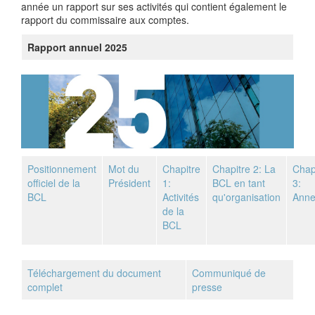
année un rapport sur ses activités qui contient également le
rapport du commissaire aux comptes.
Rapport annuel 2025
Positionnement
Mot du
Chapitre
Chapitre 2: La
Chap
officiel de la
Président
1:
BCL en tant
3:
BCL
Activités
qu'organisation
Anne
de la
BCL
Téléchargement du document
Communiqué de
complet
presse