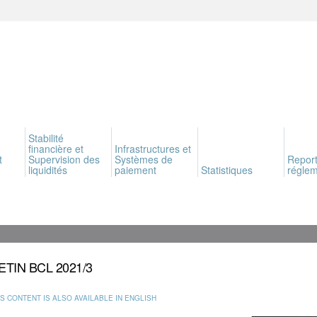
Stabilité
financière et
Infrastructures et
t
Supervision des
Systèmes de
Report
liquidités
paiement
Statistiques
réglem
ETIN BCL 2021/3
IS CONTENT IS ALSO AVAILABLE IN ENGLISH