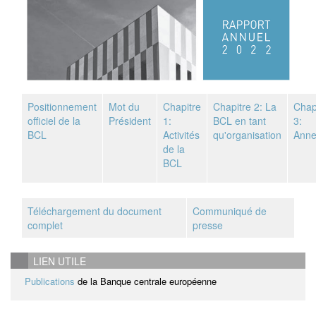
Positionnement
Mot du
Chapitre
Chapitre 2: La
Chap
officiel de la
Président
1:
BCL en tant
3:
BCL
Activités
qu'organisation
Anne
de la
BCL
Téléchargement du document
Communiqué de
complet
presse
LIEN UTILE
Publications
de la Banque centrale européenne