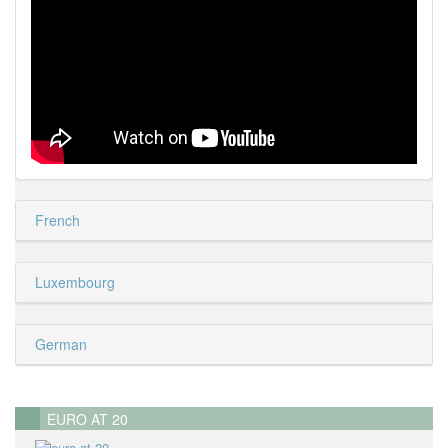
French
Luxembourg
German
EURO AT 20