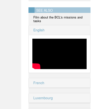
SEE ALSO
Film about the BCL's missions and
tasks
English
French
Luxembourg