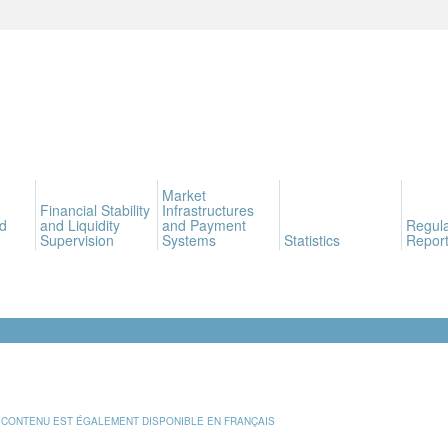
Market
Financial Stability
Infrastructures
d
and Liquidity
and Payment
Regula
Supervision
Systems
Statistics
Report
 CONTENU EST ÉGALEMENT DISPONIBLE EN FRANÇAIS