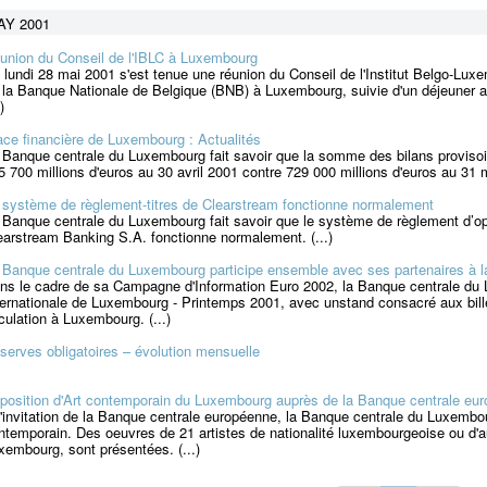
AY 2001
union du Conseil de l'IBLC à Luxembourg
 lundi 28 mai 2001 s'est tenue une réunion du Conseil de l'Institut Belgo-Lu
 la Banque Nationale de Belgique (BNB) à Luxembourg, suivie d'un déjeuner 
)
ace financière de Luxembourg : Actualités
 Banque centrale du Luxembourg fait savoir que la somme des bilans provisoire
5 700 millions d'euros au 30 avril 2001 contre 729 000 millions d'euros au 31 
 système de règlement-titres de Clearstream fonctionne normalement
 Banque centrale du Luxembourg fait savoir que le système de règlement d’opér
earstream Banking S.A. fonctionne normalement. (...)
 Banque centrale du Luxembourg participe ensemble avec ses partenaires à l
ns le cadre de sa Campagne d'Information Euro 2002, la Banque centrale du 
ternationale de Luxembourg - Printemps 2001, avec unstand consacré aux bille
rculation à Luxembourg. (...)
serves obligatoires – évolution mensuelle
position d'Art contemporain du Luxembourg auprès de la Banque centrale eu
l'invitation de la Banque centrale européenne, la Banque centrale du Luxembou
ntemporain. Des oeuvres de 21 artistes de nationalité luxembourgeoise ou d'aut
xembourg, sont présentées. (...)