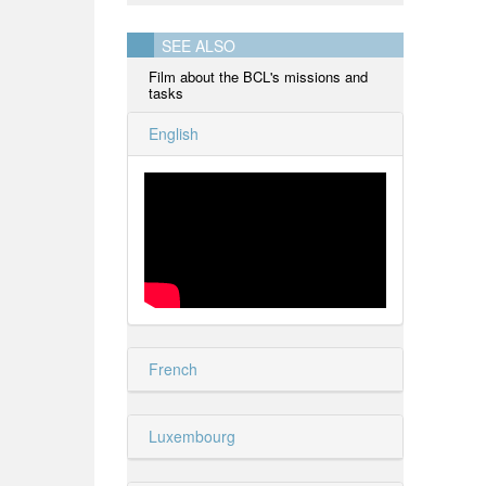
SEE ALSO
Film about the BCL's missions and
tasks
English
French
Luxembourg