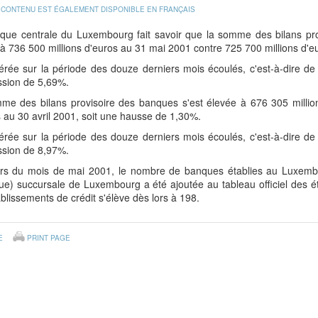
 CONTENU EST ÉGALEMENT DISPONIBLE EN FRANÇAIS
que centrale du Luxembourg fait savoir que la somme des bilans provi
à 736 500 millions d'euros au 31 mai 2001 contre 725 700 millions d'e
érée sur la période des douze derniers mois écoulés, c'est-à-dire d
ssion de 5,69%.
me des bilans provisoire des banques s'est élevée à 676 305 millio
 au 30 avril 2001, soit une hausse de 1,30%.
érée sur la période des douze derniers mois écoulés, c'est-à-dire d
ssion de 8,97%.
rs du mois de mai 2001, le nombre de banques établies au Luxembo
que) succursale de Luxembourg a été ajoutée au tableau officiel des 
blissements de crédit s'élève dès lors à 198.
E
PRINT PAGE