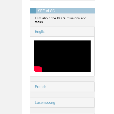
SEE ALSO
Film about the BCL's missions and
tasks
English
French
Luxembourg