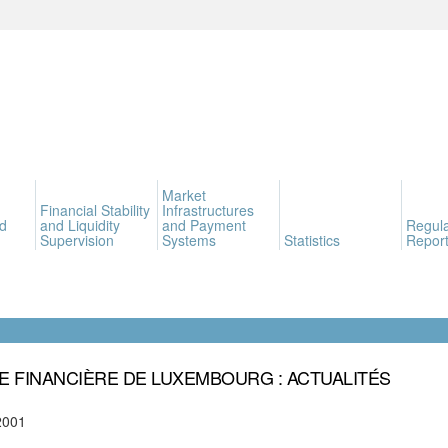
Market
Financial Stability
Infrastructures
d
and Liquidity
and Payment
Regula
Supervision
Systems
Statistics
Report
E FINANCIÈRE DE LUXEMBOURG : ACTUALITÉS
2001