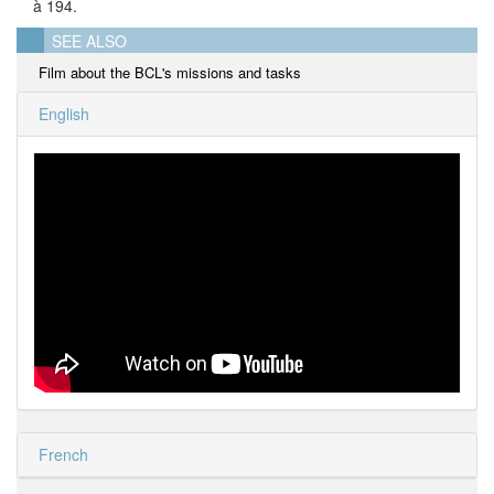
à 194.
SEE ALSO
Film about the BCL's missions and tasks
English
French