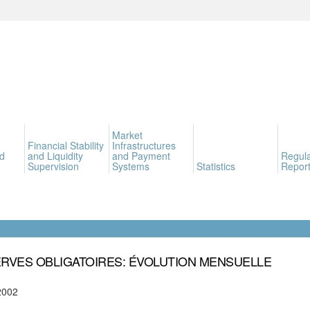
Market
Financial Stability
Infrastructures
d
and Liquidity
and Payment
Regula
Supervision
Systems
Statistics
Report
RVES OBLIGATOIRES: ÉVOLUTION MENSUELLE
2002