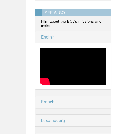
SEE ALSO
Film about the BCL's missions and
tasks
English
French
Luxembourg