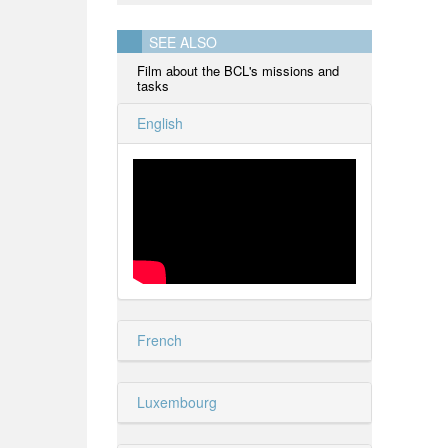
SEE ALSO
Film about the BCL's missions and
tasks
English
French
Luxembourg