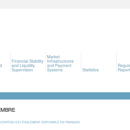
Market
Financial Stability
Infrastructures
d
and Liquidity
and Payment
Regula
Supervision
Systems
Statistics
Report
EMBRE
 CONTENU EST ÉGALEMENT DISPONIBLE EN FRANÇAIS