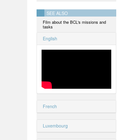
SEE ALSO
Film about the BCL's missions and
tasks
English
French
Luxembourg