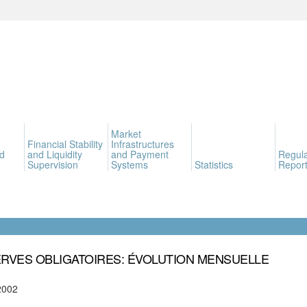
Market
Financial Stability
Infrastructures
d
and Liquidity
and Payment
Regula
Supervision
Systems
Statistics
Report
RVES OBLIGATOIRES: ÉVOLUTION MENSUELLE
2002