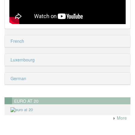
French
Luxembourg
German
EURO AT 20
More