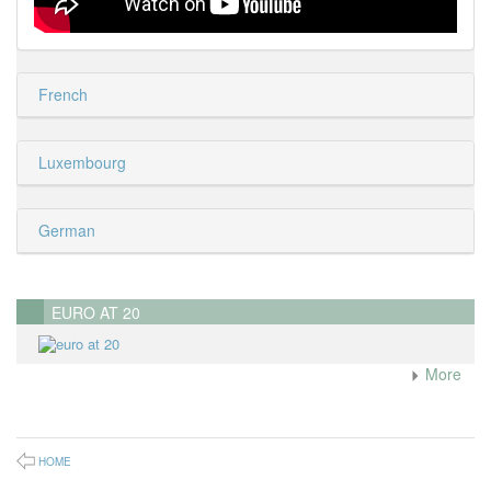
French
Luxembourg
German
EURO AT 20
More
HOME