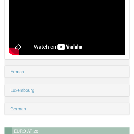
French
Luxembourg
German
EURO AT 20