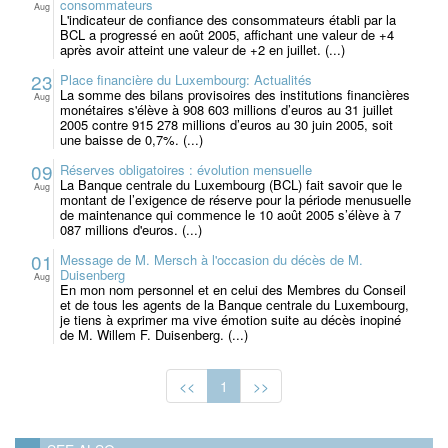
consommateurs
Aug
L'indicateur de confiance des consommateurs établi par la
BCL a progressé en août 2005, affichant une valeur de +4
après avoir atteint une valeur de +2 en juillet. (...)
23
Place financière du Luxembourg: Actualités
La somme des bilans provisoires des institutions financières
Aug
monétaires s'élève à 908 603 millions d’euros au 31 juillet
2005 contre 915 278 millions d’euros au 30 juin 2005, soit
une baisse de 0,7%. (...)
09
Réserves obligatoires : évolution mensuelle
La Banque centrale du Luxembourg (BCL) fait savoir que le
Aug
montant de l’exigence de réserve pour la période menusuelle
de maintenance qui commence le 10 août 2005 s’élève à 7
087 millions d'euros. (...)
01
Message de M. Mersch à l'occasion du décès de M.
Duisenberg
Aug
En mon nom personnel et en celui des Membres du Conseil
et de tous les agents de la Banque centrale du Luxembourg,
je tiens à exprimer ma vive émotion suite au décès inopiné
de M. Willem F. Duisenberg. (...)
<<
1
>>