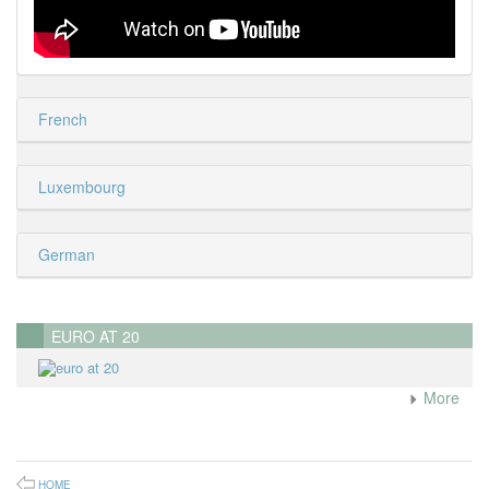
French
Luxembourg
German
EURO AT 20
More
HOME