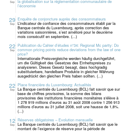
la globalisation sur la réglementation communautaire de
Sep
l’économie
29
Enquête de conjoncture auprès des consommateurs
L’indicateur de confiance des consommateurs établi par la
Sep
Banque centrale du Luxembourg, après correction des
variations saisonnières, s’est amélioré pour le deuxième
mois consécutif en septembre. (...)
22
Publication du Cahier d’études n°34: Regional Mc parity: Do
common pricing points reduce deviations from the law of one
Sep
price?
Internationale Preisvergleiche werden häufig durchgeführt,
um die Gültigkeit des Gesetzes des Einheitspreises zu
analysieren. Dieses Gesetz besagt, dass hochgradig
substituierbare, handelbare Produkte in gleicher Währung
ausgedrückt den gleichen Preis haben sollten. (...)
22
Place financière du Luxembourg: Actualités
La Banque centrale du Luxembourg (BCL) fait savoir que sur
Sep
base de chiffres provisoires, la somme des bilans
provisoires des institutions financières monétaires s'élève à
1 278 919 millions d’euros au 31 août 2008 contre 1 256 913
millions d’euros au 31 juillet 2008, soit une hausse de 1,8%.
(...)
12
Réserves obligatoires – Evolution mensuelle
La Banque centrale du Luxembourg (BCL) fait savoir que le
Sep
montant de l’exigence de réserve pour la période de