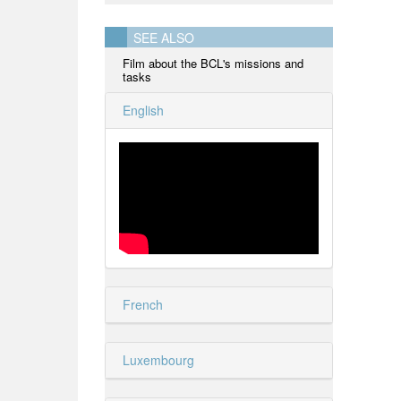
SEE ALSO
Film about the BCL's missions and
tasks
English
French
Luxembourg