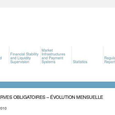
Market
Financial Stability
Infrastructures
d
and Liquidity
and Payment
Regula
Supervision
Systems
Statistics
Report
RVES OBLIGATOIRES – ÉVOLUTION MENSUELLE
2010