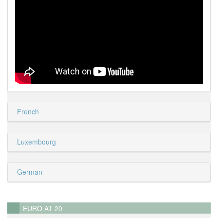
French
Luxembourg
German
EURO AT 20