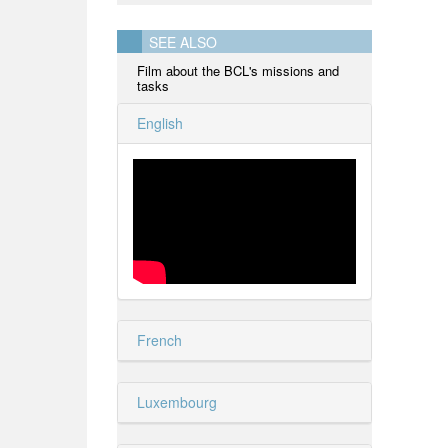
SEE ALSO
Film about the BCL's missions and
tasks
English
French
Luxembourg