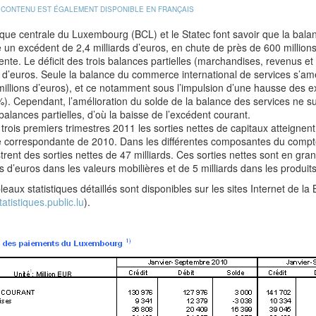
 CONTENU EST ÉGALEMENT DISPONIBLE EN FRANÇAIS
ue centrale du Luxembourg (BCL) et le Statec font savoir que la balan
un excédent de 2,4 milliards d’euros, en chute de près de 600 million
nte. Le déficit des trois balances partielles (marchandises, revenus et 
d d’euros. Seule la balance du commerce international de services s’a
illions d’euros), et ce notamment sous l’impulsion d’une hausse des ex
). Cependant, l’amélioration du solde de la balance des services ne suf
balances partielles, d’où la baisse de l’excédent courant.
 trois premiers trimestres 2011 les sorties nettes de capitaux atteignent 
 correspondante de 2010. Dans les différentes composantes du compte f
trent des sorties nettes de 47 milliards. Ces sorties nettes sont en g
ds d’euros dans les valeurs mobilières et de 5 milliards dans les produit
leaux statistiques détaillés sont disponibles sur les sites Internet de la
atistiques.public.lu
).