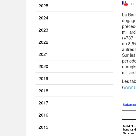
CE
2025
La Banq
2024
dégage 
précéde
2023
milliar
(+737 m
2022
de 8,5%
autres 
2021
Sur les
période
2020
enregis
milliar
2019
Les tab
(
www.st
2018
2017
2016
2015