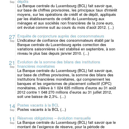
dépôts
Sep
La Banque centrale du Luxembourg (BCL) fait savoir que,
sur base de chiffres provisoires, les principaux taux d'intérêt
moyens, sur les opérations de crédit et de dépôt, appliqués
par les établissements de crédit du Luxembourg aux
ménages et aux sociétés non financières de la zone euro,
ont évolué comme suit au cours du mois d’août 2012. (...)
27
Enquête de conjoncture auprès des consommateurs
L’indicateur de confiance des consommateurs établi par la
Sep
Banque centrale du Luxembourg après correction des
variations saisonnières s’est stabilisé en septembre, à son
niveau le plus bas depuis janvier 2010. (...)
21
Evolution de la somme des bilans des institutions
financières monétaires
Sep
La Banque centrale du Luxembourg (BCL) fait savoir que,
sur base de chiffres provisoires, la somme des bilans des
institutions financières monétaires, qui comprennent les
banques et les organismes de placement collectif (OPC)
monétaires, s'élève à 1 024 635 millions d’euros au 31 août
2012 contre 1 048 270 millions d’euros au 31 juillet 2012,
soit une baisse de 2,3%. (...)
14
Postes vacants à la BCL
Postes vacants à la BCL (...)
Sep
11
Réserves obligatoires – évolution mensuelle
La Banque centrale du Luxembourg (BCL) fait savoir que le
Sep
montant de l’exigence de réserve, pour la période de