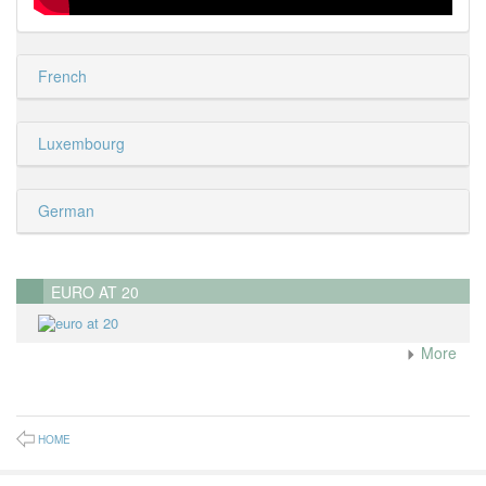
French
Luxembourg
German
EURO AT 20
More
HOME