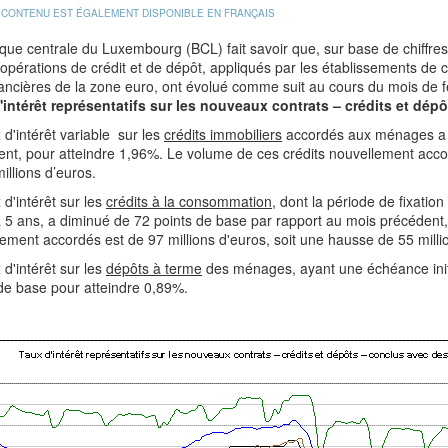
 CONTENU EST ÉGALEMENT DISPONIBLE EN FRANÇAIS
ue centrale du Luxembourg (BCL) fait savoir que, sur base de chiffres 
 opérations de crédit et de dépôt, appliqués par les établissements d
ancières de la zone euro, ont évolué comme suit au cours du mois de f
'intérêt représentatifs sur les nouveaux contrats – crédits et dé
 d'intérêt variable sur les
crédits immobiliers
accordés aux ménages a b
nt, pour atteindre 1,96%. Le volume de ces crédits nouvellement accor
illions d’euros.
 d'intérêt sur les
crédits à la consommation
, dont la période de fixation
 5 ans, a diminué de 72 points de base par rapport au mois précédent,
ement accordés est de 97 millions d'euros, soit une hausse de 55 milli
 d'intérêt sur les
dépôts à terme
des ménages, ayant une échéance initi
de base pour atteindre 0,89%.