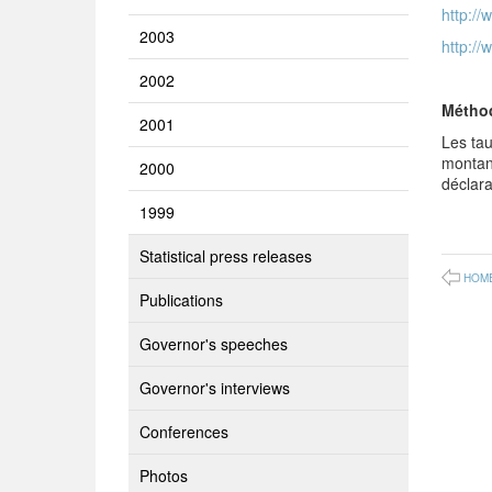
http://
2003
http://
2002
Métho
2001
Les tau
montant
2000
déclar
1999
Statistical press releases
HOM
Publications
Governor's speeches
Governor's interviews
Conferences
Photos