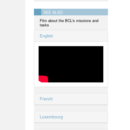
SEE ALSO
Film about the BCL's missions and
tasks
English
French
Luxembourg