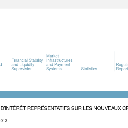
Market
Financial Stability
Infrastructures
d
and Liquidity
and Payment
Regula
Supervision
Systems
Statistics
Report
 D'INTÉRÊT REPRÉSENTATIFS SUR LES NOUVEAUX C
2013