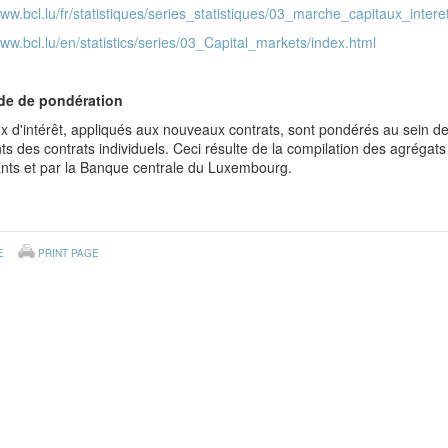
www.bcl.lu/fr/statistiques/series_statistiques/03_marche_capitaux_intere
www.bcl.lu/en/statistics/series/03_Capital_markets/index.html
de de pondération
x d'intérêt, appliqués aux nouveaux contrats, sont pondérés au sein d
s des contrats individuels. Ceci résulte de la compilation des agrégats
ants et par la Banque centrale du Luxembourg.
E
PRINT PAGE