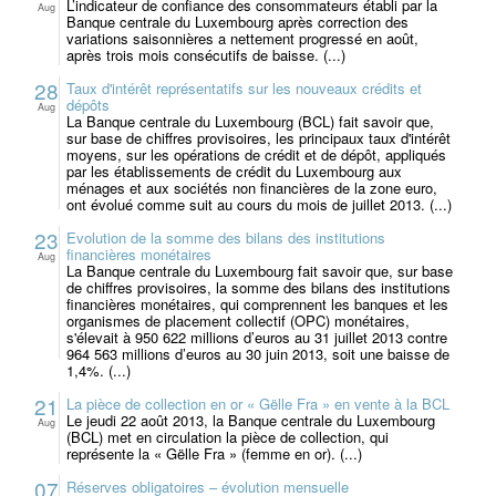
L’indicateur de confiance des consommateurs établi par la
Aug
Banque centrale du Luxembourg après correction des
variations saisonnières a nettement progressé en août,
après trois mois consécutifs de baisse. (...)
28
Taux d'intérêt représentatifs sur les nouveaux crédits et
dépôts
Aug
La Banque centrale du Luxembourg (BCL) fait savoir que,
sur base de chiffres provisoires, les principaux taux d'intérêt
moyens, sur les opérations de crédit et de dépôt, appliqués
par les établissements de crédit du Luxembourg aux
ménages et aux sociétés non financières de la zone euro,
ont évolué comme suit au cours du mois de juillet 2013. (...)
23
Evolution de la somme des bilans des institutions
financières monétaires
Aug
La Banque centrale du Luxembourg fait savoir que, sur base
de chiffres provisoires, la somme des bilans des institutions
financières monétaires, qui comprennent les banques et les
organismes de placement collectif (OPC) monétaires,
s'élevait à 950 622 millions d’euros au 31 juillet 2013 contre
964 563 millions d’euros au 30 juin 2013, soit une baisse de
1,4%. (...)
21
La pièce de collection en or « Gëlle Fra » en vente à la BCL
Le jeudi 22 août 2013, la Banque centrale du Luxembourg
Aug
(BCL) met en circulation la pièce de collection, qui
représente la « Gëlle Fra » (femme en or). (...)
07
Réserves obligatoires – évolution mensuelle