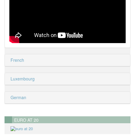
French
Luxembourg
German
EURO AT 20