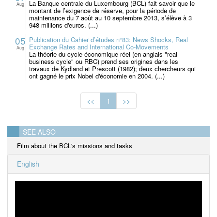
La Banque centrale du Luxembourg (BCL) fait savoir que le
Aug
montant de l’exigence de réserve, pour la période de
maintenance du 7 août au 10 septembre 2013, s’élève à 3
948 millions d'euros. (...)
05
Publication du Cahier d’études n°83: News Shocks, Real
Exchange Rates and International Co-Movements
Aug
La théorie du cycle économique réel (en anglais "real
business cycle" ou RBC) prend ses origines dans les
travaux de Kydland et Prescott (1982); deux chercheurs qui
ont gagné le prix Nobel d'économie en 2004. (...)
<<
1
>>
SEE ALSO
Film about the BCL's missions and tasks
English