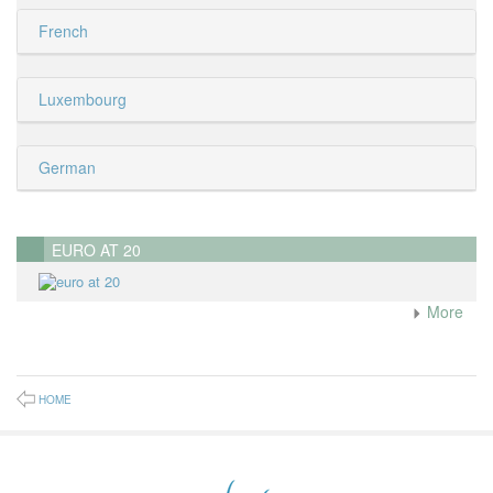
French
Luxembourg
German
EURO AT 20
More
HOME