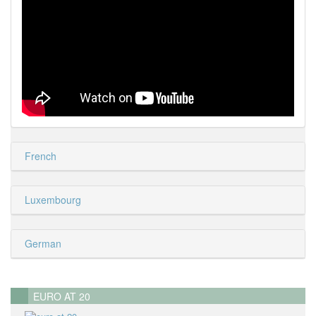
French
Luxembourg
German
EURO AT 20