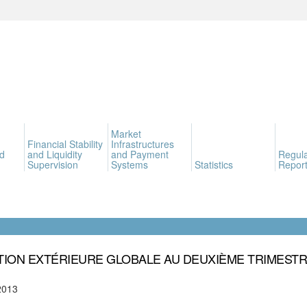
Market
Financial Stability
Infrastructures
d
and Liquidity
and Payment
Regula
Supervision
Systems
Statistics
Report
TION EXTÉRIEURE GLOBALE AU DEUXIÈME TRIMESTR
2013