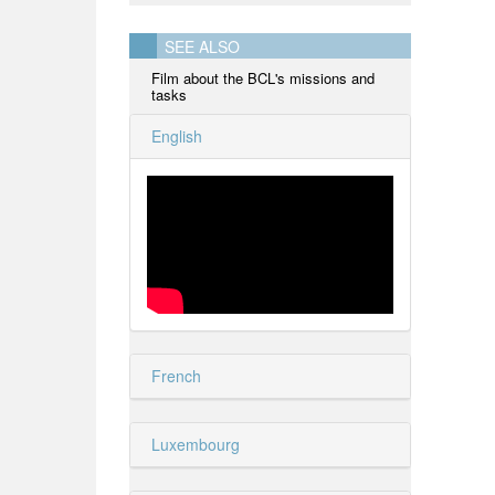
SEE ALSO
Film about the BCL's missions and
tasks
English
French
Luxembourg