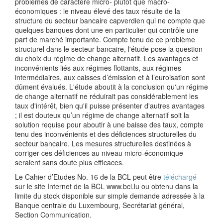
problèmes de caractère micro- plutôt que macro-
économiques : le niveau élevé des taux résulte de la
structure du secteur bancaire capverdien qui ne compte que
quelques banques dont une en particulier qui contrôle une
part de marché importante. Compte tenu de ce problème
structurel dans le secteur bancaire, l'étude pose la question
du choix du régime de change alternatif. Les avantages et
inconvénients liés aux régimes flottants, aux régimes
intermédiaires, aux caisses d’émission et à l’euroisation sont
dûment évalués. L'étude aboutit à la conclusion qu'un régime
de change alternatif ne réduirait pas considérablement les
taux d'intérêt, bien qu'il puisse présenter d'autres avantages
; il est douteux qu’un régime de change alternatif soit la
solution requise pour aboutir à une baisse des taux, compte
tenu des inconvénients et des déficiences structurelles du
secteur bancaire. Les mesures structurelles destinées à
corriger ces déficiences au niveau micro-économique
seraient sans doute plus efficaces.
Le Cahier d’Etudes No. 16 de la BCL peut être
téléchargé
sur le site Internet de la BCL www.bcl.lu ou obtenu dans la
limite du stock disponible sur simple demande adressée à la
Banque centrale du Luxembourg, Secrétariat général,
Section Communication.