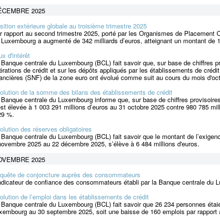
ÉCEMBRE 2025
sition extérieure globale au troisième trimestre 2025
r rapport au second trimestre 2025, porté par les Organismes de Placement Col
 Luxembourg a augmenté de 342 milliards d’euros, atteignant un montant de 13
ux d'intérêt
 Banque centrale du Luxembourg (BCL) fait savoir que, sur base de chiffres pro
érations de crédit et sur les dépôts appliqués par les établissements de cr
nancières (SNF) de la zone euro ont évolué comme suit au cours du mois d'oc
olution de la somme des bilans des établissements de crédit
 Banque centrale du Luxembourg informe que, sur base de chiffres provisoire
est élevée à 1 003 291 millions d’euros au 31 octobre 2025 contre 980 785 mi
29 %.
olution des réserves obligatoires
 Banque centrale du Luxembourg (BCL) fait savoir que le montant de l’exigenc
novembre 2025 au 22 décembre 2025, s’élève à 6 484 millions d'euros.
OVEMBRE 2025
quête de conjoncture auprès des consommateurs
indicateur de confiance des consommateurs établi par la Banque centrale du
olution de l’emploi dans les établissements de crédit
 Banque centrale du Luxembourg (BCL) fait savoir que 26 234 personnes étai
xembourg au 30 septembre 2025, soit une baisse de 160 emplois par rapport au