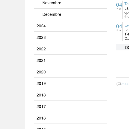
Novembre
04
Ta
La
Nov
op
Décembre
fi
04
Ev
2024
La
Nov
s’
2023
%.(
O
2022
2021
2020
2019
ACCU
2018
2017
2016