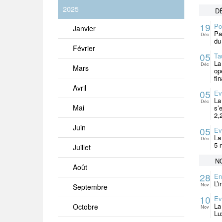
2025
D
19
Po
Janvier
Pa
Déc
du
Février
05
Ta
La
Déc
Mars
op
fi
Avril
05
Ev
La
Déc
Mai
s’
2,
Juin
05
Ev
La
Déc
5 
Juillet
N
Août
28
En
L’
Nov
Septembre
10
Ev
La
Octobre
Nov
Lu