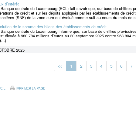
ux d’intérêt
 Banque centrale du Luxembourg (BCL) fait savoir que, sur base de chiffres pro
érations de crédit et sur les dépôts appliqués par les établissements de cr
nancières (SNF) de la zone euro ont évolué comme suit au cours du mois de se
olution de la somme des bilans des établissements de crédit
 Banque centrale du Luxembourg informe que, sur base de chiffres provisoire
est élevée à 980 784 millions d’euros au 30 septembre 2025 contre 968 804 mi
...)
CTOBRE 2025
<<
1
2
3
4
5
6
7
EIL
IMPRIMER LA PAGE