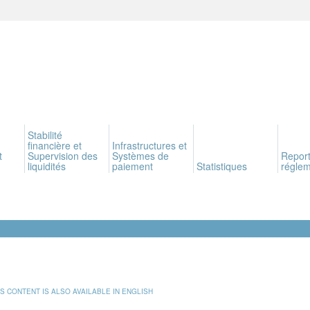
Stabilité
financière et
Infrastructures et
t
Supervision des
Systèmes de
Report
liquidités
paiement
Statistiques
réglem
IS CONTENT IS ALSO AVAILABLE IN ENGLISH