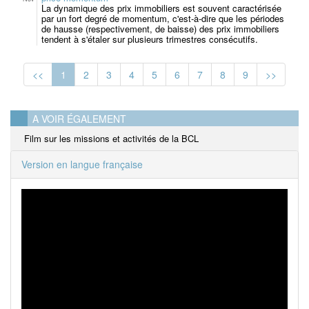
La dynamique des prix immobiliers est souvent caractérisée
par un fort degré de momentum, c'est-à-dire que les périodes
de hausse (respectivement, de baisse) des prix immobiliers
tendent à s'étaler sur plusieurs trimestres consécutifs.
<<
1
2
3
4
5
6
7
8
9
>>
A VOIR ÉGALEMENT
Film sur les missions et activités de la BCL
Version en langue française