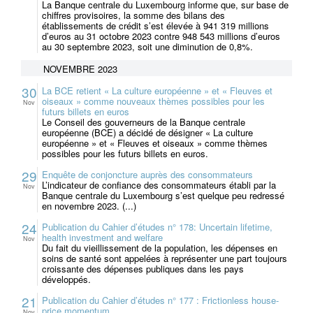
La Banque centrale du Luxembourg informe que, sur base de
chiffres provisoires, la somme des bilans des
établissements de crédit s’est élevée à 941 319 millions
d’euros au 31 octobre 2023 contre 948 543 millions d’euros
au 30 septembre 2023, soit une diminution de 0,8%.
NOVEMBRE 2023
30
La BCE retient « La culture européenne » et « Fleuves et
oiseaux » comme nouveaux thèmes possibles pour les
Nov
futurs billets en euros
Le Conseil des gouverneurs de la Banque centrale
européenne (BCE) a décidé de désigner « La culture
européenne » et « Fleuves et oiseaux » comme thèmes
possibles pour les futurs billets en euros.
29
Enquête de conjoncture auprès des consommateurs
L’indicateur de confiance des consommateurs établi par la
Nov
Banque centrale du Luxembourg s’est quelque peu redressé
en novembre 2023. (...)
24
Publication du Cahier d’études n° 178: Uncertain lifetime,
health investment and welfare
Nov
Du fait du vieillissement de la population, les dépenses en
soins de santé sont appelées à représenter une part toujours
croissante des dépenses publiques dans les pays
développés.
21
Publication du Cahier d’études n° 177 : Frictionless house-
price momentum
Nov