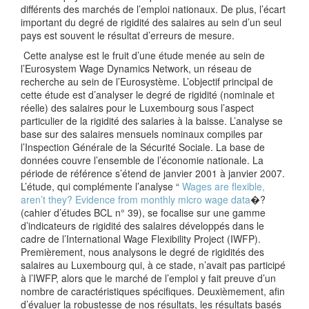
différents des marchés de l’emploi nationaux. De plus, l’écart
important du degré de rigidité des salaires au sein d’un seul
pays est souvent le résultat d’erreurs de mesure.
Cette analyse est le fruit d’une étude menée au sein de
l’Eurosystem Wage Dynamics Network, un réseau de
recherche au sein de l’Eurosystème. L’objectif principal de
cette étude est d’analyser le degré de rigidité (nominale et
réelle) des salaires pour le Luxembourg sous l’aspect
particulier de la rigidité des salaries à la baisse. L’analyse se
base sur des salaires mensuels nominaux compiles par
l’Inspection Générale de la Sécurité Sociale. La base de
données couvre l’ensemble de l’économie nationale. La
période de référence s’étend de janvier 2001 à janvier 2007.
L’étude, qui complémente l’analyse “
Wages are flexible,
aren’t they? Evidence from monthly micro wage data
�?
(cahier d’études BCL n° 39), se focalise sur une gamme
d’indicateurs de rigidité des salaires développés dans le
cadre de l’International Wage Flexibility Project (IWFP).
Premièrement, nous analysons le degré de rigidités des
salaires au Luxembourg qui, à ce stade, n’avait pas participé
à l’IWFP, alors que le marché de l’emploi y fait preuve d’un
nombre de caractéristiques spécifiques. Deuxièmement, afin
d’évaluer la robustesse de nos résultats, les résultats basés