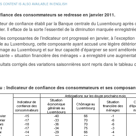
IS CONTENT IS ALSO AVAILABLE IN ENGLISH
fiance des consommateurs se redresse en janvier 2011.
ateur de confiance établi par la Banque centrale du Luxembourg après c
ier. Il efface de la sorte l’essentiel de la diminution marquée enregistr
les composantes de l’indicateur ont progressé en janvier, à l’exception
e au Luxembourg, cette composante ayant accusé une légère détériorat
mage au Luxembourg et sur leur capacité d’épargner se sont améliorées
ante « situation financière des ménages » a enregistré une augmenta
ultats corrigés des variations saisonnières sont repris dans le tableau 
u : Indicateur de confiance des consommateurs et ses composan